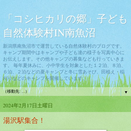
「コシヒカリの郷」子ども
自然体験村IN南魚沼
新潟県南魚沼市で運営している自然体験村のブログです。
キャンプ期間中はキャンプや子ども達の様子を写真中心に
お伝えします。その他キャンプの募集なども行っていきま
す。 毎年夏休みに、小中学生を対象とした１２泊、８泊、
６泊、２泊などの夏キャンプと冬に雪あそび、田植え・稲
刈りなどのキャンプを開催しています。
▼
2024年2月17日土曜日
湯沢駅集合！